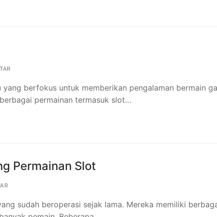
TAR
baru yang berfokus untuk memberikan pengalaman bermain g
berbagai permainan termasuk slot…
ng Permainan Slot
AR
 yang sudah beroperasi sejak lama. Mereka memiliki berbag
 banyak pemain. Beberapa…