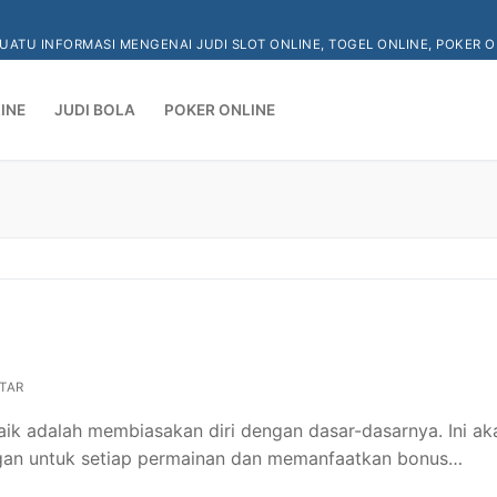
TU INFORMASI MENGENAI JUDI SLOT ONLINE, TOGEL ONLINE, POKER O
INE
JUDI BOLA
POKER ONLINE
Cari:
TAR
aik adalah membiasakan diri dengan dasar-dasarnya. Ini ak
an untuk setiap permainan dan memanfaatkan bonus…