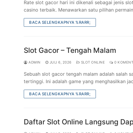
Rate slot gacor hari ini dikenali sebagai jenis
casino terbaik. Menawarkan satu pilihan perm
BACA SELENGKAPNYA %RARR;
Slot Gacor – Tengah Malam
ADMIN
JULI 6, 2026
SLOT ONLINE
0 KOMENT
Sebuah slot gacor tengah malam adalah salah s
tertinggi. Ini adalah game yang menghasilkan ja
BACA SELENGKAPNYA %RARR;
Daftar Slot Online Langsung Da