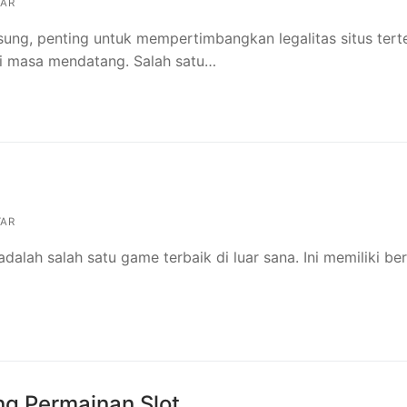
AR
gsung, penting untuk mempertimbangkan legalitas situs tert
i masa mendatang. Salah satu…
AR
dalah salah satu game terbaik di luar sana. Ini memiliki be
ng Permainan Slot