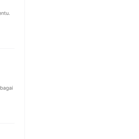
entu.
rbagai