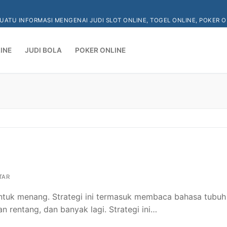
TU INFORMASI MENGENAI JUDI SLOT ONLINE, TOGEL ONLINE, POKER O
INE
JUDI BOLA
POKER ONLINE
Cari:
TAR
ntuk menang. Strategi ini termasuk membaca bahasa tubuh
 rentang, dan banyak lagi. Strategi ini…