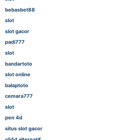
bebasbet88
slot
slot gacor
padi777
slot
bandartoto
slot online
balaptoto
cemara777
slot
pen 4d
situs slot gacor
oli4d alternatif