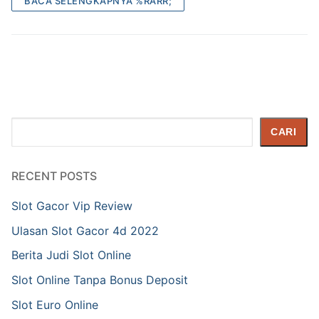
BACA SELENGKAPNYA %RARR;
Cari
CARI
RECENT POSTS
Slot Gacor Vip Review
Ulasan Slot Gacor 4d 2022
Berita Judi Slot Online
Slot Online Tanpa Bonus Deposit
Slot Euro Online