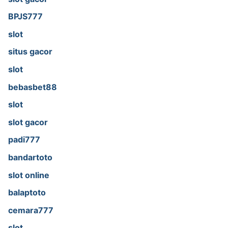
BPJS777
slot
situs gacor
slot
bebasbet88
slot
slot gacor
padi777
bandartoto
slot online
balaptoto
cemara777
slot