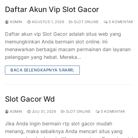
Daftar Akun Vip Slot Gacor
ADMIN
AGUSTUS 1, 2026
SLOT ONLINE
0 KOMENTAR
Daftar akun vip Slot Gacor adalah situs web yang
memungkinkan Anda bermain slot online. Ini
menawarkan berbagai macam permainan dan layanan
pelanggan yang hebat. Mereka…
BACA SELENGKAPNYA %RARR;
Slot Gacor Wd
ADMIN
JULI 31, 2026
SLOT ONLINE
0 KOMENTAR
Jika Anda ingin bermain rtp slot gacor mudah
menang, maka sebaiknya Anda mencari situs yang