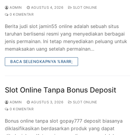
ADMIN
AGUSTUS 4, 2026
SLOT ONLINE
0 KOMENTAR
Berita judi slot jamin55 online adalah sebuah situs
taruhan berlisensi resmi yang menyediakan berbagai
jenis permainan. Ini tetap menyediakan peluang untuk
memaksakan uang setelah permainan…
BACA SELENGKAPNYA %RARR;
Slot Online Tanpa Bonus Deposit
ADMIN
AGUSTUS 3, 2026
SLOT ONLINE
0 KOMENTAR
Bonus online tanpa slot gopay777 deposit biasanya
diklasifikasikan berdasarkan produk yang dapat