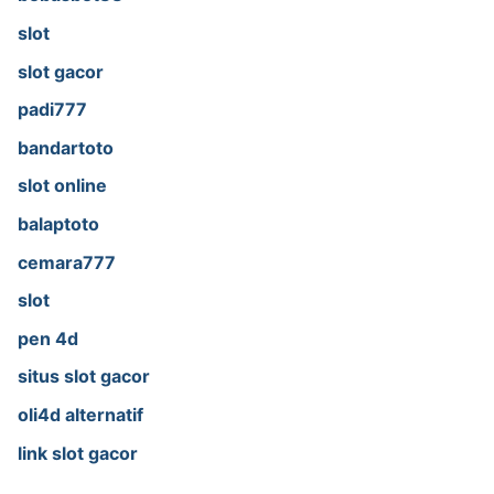
slot
slot gacor
padi777
bandartoto
slot online
balaptoto
cemara777
slot
pen 4d
situs slot gacor
oli4d alternatif
link slot gacor