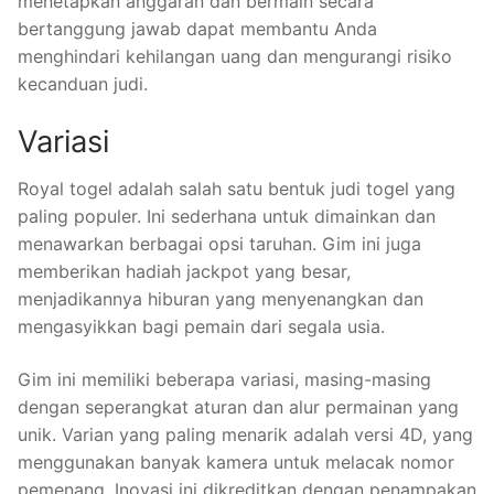
menetapkan anggaran dan bermain secara
bertanggung jawab dapat membantu Anda
menghindari kehilangan uang dan mengurangi risiko
kecanduan judi.
Variasi
Royal togel adalah salah satu bentuk judi togel yang
paling populer. Ini sederhana untuk dimainkan dan
menawarkan berbagai opsi taruhan. Gim ini juga
memberikan hadiah jackpot yang besar,
menjadikannya hiburan yang menyenangkan dan
mengasyikkan bagi pemain dari segala usia.
Gim ini memiliki beberapa variasi, masing-masing
dengan seperangkat aturan dan alur permainan yang
unik. Varian yang paling menarik adalah versi 4D, yang
menggunakan banyak kamera untuk melacak nomor
pemenang. Inovasi ini dikreditkan dengan penampakan