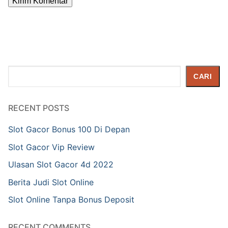
Cari
CARI
RECENT POSTS
Slot Gacor Bonus 100 Di Depan
Slot Gacor Vip Review
Ulasan Slot Gacor 4d 2022
Berita Judi Slot Online
Slot Online Tanpa Bonus Deposit
RECENT COMMENTS