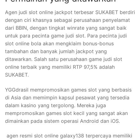
Agen judi slot online jackpot terbesar SUKABET berdiri
dengan ciri khasnya sebagai perusahaan penyelamat
dari BBIN, dengan tingkat winrate yang sangat baik
untuk para pecinta game judi slot. Para pecinta judi
slot online bola akan mengklaim bonus-bonus
tambahan dan banyak jumlah jackpot yang
ditawarkan. Salah satu perusahaan game judi slot
online terbaik yang memiliki RTP 97,5% adalah
SUKABET.
YGGdrasil mempromosikan games slot yang berbasis
di Asia dan memimpin kapsul pesawat yang tersedia
dalam kasino yang tergolong. Mereka juga
mempromosikan games slot kecil yang sangat akan
dimainkan pada sistem operasi Android dan iOS.
agen resmi slot online galaxy138 terpercaya memiliki