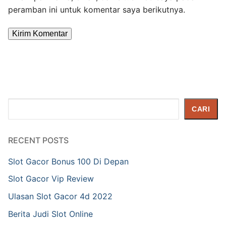
peramban ini untuk komentar saya berikutnya.
Cari
CARI
RECENT POSTS
Slot Gacor Bonus 100 Di Depan
Slot Gacor Vip Review
Ulasan Slot Gacor 4d 2022
Berita Judi Slot Online