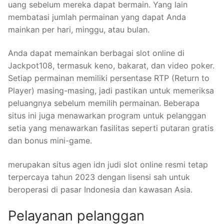
uang sebelum mereka dapat bermain. Yang lain
membatasi jumlah permainan yang dapat Anda
mainkan per hari, minggu, atau bulan.
Anda dapat memainkan berbagai slot online di
Jackpot108, termasuk keno, bakarat, dan video poker.
Setiap permainan memiliki persentase RTP (Return to
Player) masing-masing, jadi pastikan untuk memeriksa
peluangnya sebelum memilih permainan. Beberapa
situs ini juga menawarkan program untuk pelanggan
setia yang menawarkan fasilitas seperti putaran gratis
dan bonus mini-game.
merupakan situs agen idn judi slot online resmi tetap
terpercaya tahun 2023 dengan lisensi sah untuk
beroperasi di pasar Indonesia dan kawasan Asia.
Pelayanan pelanggan