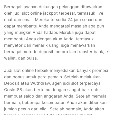
Berbagai layanan dukungan pelanggan ditawarkan
oleh judi slot online jackpot terbesar, termasuk live
chat dan email. Mereka tersedia 24 jam sehari dan
dapat membantu Anda mengatasi masalah apa pun
yang mungkin Anda hadapi. Mereka juga dapat
membantu Anda dengan akun Anda, termasuk
menyetor dan menarik uang. juga menawarkan
berbagai metode deposit, antara lain transfer bank, e-
wallet, dan pulsa.
Judi slot online terbaik menyediakan banyak promosi
dan bonus untuk para pemain. Setelah melakukan
Deposit atau Wuthdraw, agen judi slot terpercaya
Goslot88 akan bertemu dengan sangat baik untuk
membuat saldo dan anggaran Anda. Setelah memulai
bermain, beberapa kesempatan Anda akan diberikan
jumlah penuh dari nilai. Setelah bermain, Anda akan