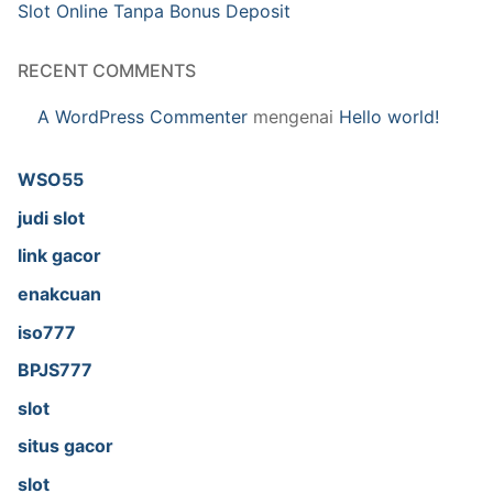
Slot Online Tanpa Bonus Deposit
RECENT COMMENTS
A WordPress Commenter
mengenai
Hello world!
WSO55
judi slot
link gacor
enakcuan
iso777
BPJS777
slot
situs gacor
slot