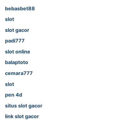
bebasbet88
slot
slot gacor
padi777
slot online
balaptoto
cemara777
slot
pen 4d
situs slot gacor
link slot gacor