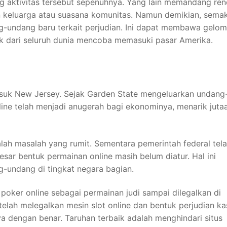
 aktivitas tersebut sepenuhnya. Yang lain memandang re
 keluarga atau suasana komunitas. Namun demikian, semak
-undang baru terkait perjudian. Ini dapat membawa gelo
ek dari seluruh dunia mencoba memasuki pasar Amerika.
masuk New Jersey. Sejak Garden State mengeluarkan undang
ine telah menjadi anugerah bagi ekonominya, menarik juta
dalah masalah yang rumit. Sementara pemerintah federal tel
ar bentuk permainan online masih belum diatur. Hal ini
-undang di tingkat negara bagian.
poker online sebagai permainan judi sampai dilegalkan di
lah melegalkan mesin slot online dan bentuk perjudian ka
ya dengan benar. Taruhan terbaik adalah menghindari situs