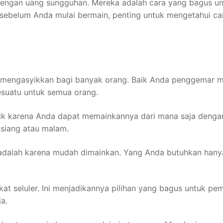
dengan uang sungguhan. Mereka adalah cara yang bagus u
sebelum Anda mulai bermain, penting untuk mengetahui ca
n
 mengasyikkan bagi banyak orang. Baik Anda penggemar m
sesuatu untuk semua orang.
isik karena Anda dapat memainkannya dari mana saja denga
 siang atau malam.
r adalah karena mudah dimainkan. Yang Anda butuhkan hany
kat seluler. Ini menjadikannya pilihan yang bagus untuk pe
a.