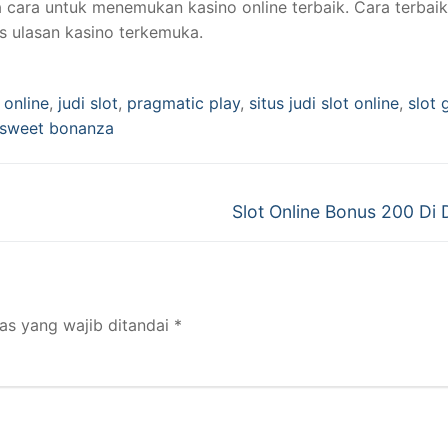
a cara untuk menemukan kasino online terbaik. Cara terbai
 ulasan kasino terkemuka.
 online
,
judi slot
,
pragmatic play
,
situs judi slot online
,
slot 
sweet bonanza
Next
Slot Online Bonus 200 Di
post:
as yang wajib ditandai
*