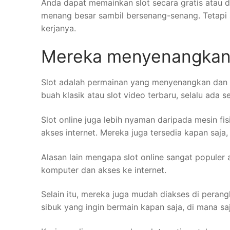
Anda dapat memainkan slot secara gratis atau 
menang besar sambil bersenang-senang. Tetapi 
kerjanya.
Mereka menyenangka
Slot adalah permainan yang menyenangkan dan
buah klasik atau slot video terbaru, selalu ada 
Slot online juga lebih nyaman daripada mesin f
akses internet. Mereka juga tersedia kapan saja,
Alasan lain mengapa slot online sangat popule
komputer dan akses ke internet.
Selain itu, mereka juga mudah diakses di perang
sibuk yang ingin bermain kapan saja, di mana saj