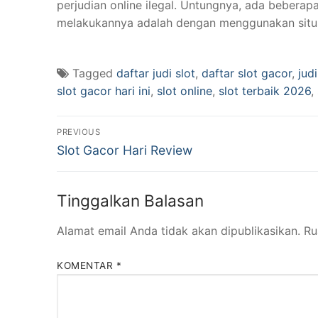
perjudian online ilegal. Untungnya, ada beberap
melakukannya adalah dengan menggunakan situs
Tagged
daftar judi slot
,
daftar slot gacor
,
judi
slot gacor hari ini
,
slot online
,
slot terbaik 2026
,
Navigasi
PREVIOUS
Previous
pos
Slot Gacor Hari Review
post:
Tinggalkan Balasan
Alamat email Anda tidak akan dipublikasikan.
Ru
KOMENTAR
*