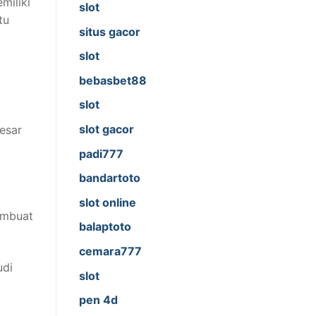
miliki
slot
tu
situs gacor
slot
bebasbet88
slot
slot gacor
esar
padi777
bandartoto
slot online
embuat
balaptoto
cemara777
udi
slot
pen 4d