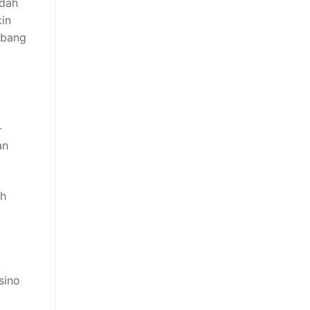
ndah
in
mbang
-
an
ah
sino