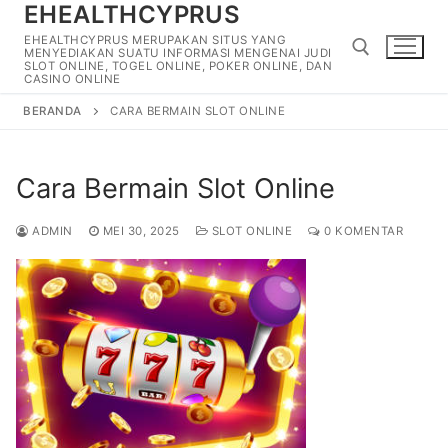
EHEALTHCYPRUS
Lompat
ke
EHEALTHCYPRUS MERUPAKAN SITUS YANG
MENYEDIAKAN SUATU INFORMASI MENGENAI JUDI
konten
SLOT ONLINE, TOGEL ONLINE, POKER ONLINE, DAN
CASINO ONLINE
BERANDA
CARA BERMAIN SLOT ONLINE
Cari:
Cara Bermain Slot Online
ADMIN
MEI 30, 2025
SLOT ONLINE
0 KOMENTAR