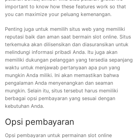
important to know how these features work so that
you can maximize your peluang kemenangan.
Penting juga untuk memilih situs web yang memiliki
reputasi baik dan aman saat bermain slot online. Situs
terkemuka akan dilisensikan dan diasuransikan untuk
melindungi informasi pribadi Anda. Itu juga akan
memiliki dukungan pelanggan yang tersedia sepanjang
waktu untuk menjawab pertanyaan apa pun yang
mungkin Anda miliki. Ini akan memastikan bahwa
pengalaman Anda menyenangkan dan seaman
mungkin. Selain itu, situs tersebut harus memiliki
berbagai opsi pembayaran yang sesuai dengan
kebutuhan Anda.
Opsi pembayaran
Opsi pembayaran untuk permainan slot online