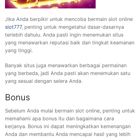
Jika Anda berpikir untuk mencoba bermain slot online
slot777
, penting untuk mengetahui dasar-dasarnya
terlebih dahulu. Anda pasti ingin menemukan situs
yang menawarkan reputasi baik dan tingkat keamanan
yang tinggi.
Banyak situs juga menawarkan berbagai permainan
yang berbeda, jadi Anda pasti akan menemukan satu
yang sesuai dengan selera Anda.
Bonus
Sebelum Anda mulai bermain slot online, penting untuk
memahami apa bonus itu dan bagaimana cara
kerjanya. Bonus ini dapat meningkatkan kemenangan
Anda dan membantu Anda mencapai hasil yang lebih