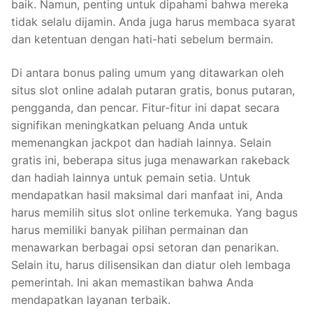
baik. Namun, penting untuk dipahami bahwa mereka
tidak selalu dijamin. Anda juga harus membaca syarat
dan ketentuan dengan hati-hati sebelum bermain.
Di antara bonus paling umum yang ditawarkan oleh
situs slot online adalah putaran gratis, bonus putaran,
pengganda, dan pencar. Fitur-fitur ini dapat secara
signifikan meningkatkan peluang Anda untuk
memenangkan jackpot dan hadiah lainnya. Selain
gratis ini, beberapa situs juga menawarkan rakeback
dan hadiah lainnya untuk pemain setia. Untuk
mendapatkan hasil maksimal dari manfaat ini, Anda
harus memilih situs slot online terkemuka. Yang bagus
harus memiliki banyak pilihan permainan dan
menawarkan berbagai opsi setoran dan penarikan.
Selain itu, harus dilisensikan dan diatur oleh lembaga
pemerintah. Ini akan memastikan bahwa Anda
mendapatkan layanan terbaik.