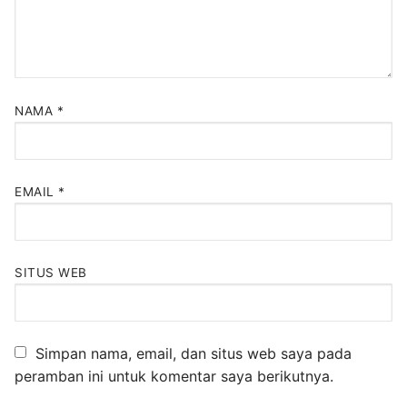
NAMA
*
EMAIL
*
SITUS WEB
Simpan nama, email, dan situs web saya pada
peramban ini untuk komentar saya berikutnya.