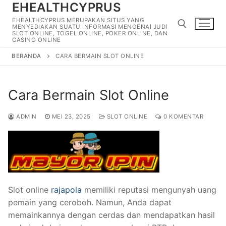
EHEALTHCYPRUS
Lompat
ke
EHEALTHCYPRUS MERUPAKAN SITUS YANG
MENYEDIAKAN SUATU INFORMASI MENGENAI JUDI
konten
SLOT ONLINE, TOGEL ONLINE, POKER ONLINE, DAN
CASINO ONLINE
BERANDA
CARA BERMAIN SLOT ONLINE
Cari:
Cara Bermain Slot Online
ADMIN
MEI 23, 2025
SLOT ONLINE
0 KOMENTAR
Slot online
rajapola
memiliki reputasi mengunyah uang
pemain yang ceroboh. Namun, Anda dapat
memainkannya dengan cerdas dan mendapatkan hasil