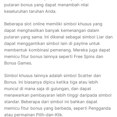
putaran bonus yang dapat menambah nilai
keseluruhan taruhan Anda.
Beberapa slot online memiliki simbol khusus yang
dapat menghasilkan banyak kemenangan dalam
putaran yang sama. Ini dikenal sebagai simbol Liar dan
dapat menggantikan simbol lain di payline untuk
membentuk kombinasi pemenang. Mereka juga dapat
memicu fitur bonus lainnya seperti Free Spins dan
Bonus Games.
Simbol khusus lainnya adalah simbol Scatter dan
Bonus. Ini biasanya dipicu ketika tiga atau lebih
muncul di mana saja di gulungan, dan dapat
menawarkan pembayaran lebih tinggi daripada simbol
standar. Beberapa dari simbol ini bahkan dapat
memicu fitur bonus yang berbeda, seperti Pengganda
atau permainan Pilih-dan-Klik.