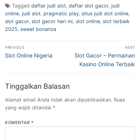
Tagged
daftar judi slot
,
daftar slot gacor
,
judi
online
,
judi slot
,
pragmatic play
,
situs judi slot online
,
slot gacor
,
slot gacor hari ini
,
slot online
,
slot terbaik
2025
,
sweet bonanza
Navigasi
PREVIOUS
NEXT
pos
Previous
Next
Slot Online Nigeria
Slot Gacor – Permainan
post:
post:
Kasino Online Terbaik
Tinggalkan Balasan
Alamat email Anda tidak akan dipublikasikan.
Ruas
yang wajib ditandai
*
KOMENTAR
*