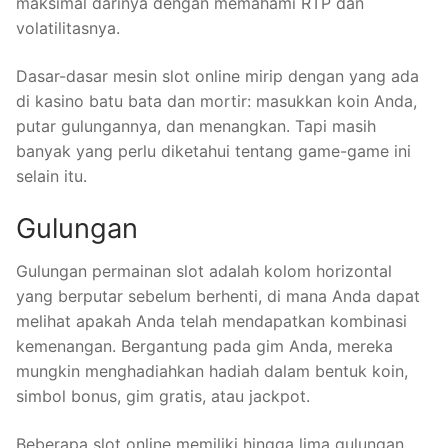
maksimal darinya dengan memahami RTP dan
volatilitasnya.
Dasar-dasar mesin slot online mirip dengan yang ada
di kasino batu bata dan mortir: masukkan koin Anda,
putar gulungannya, dan menangkan. Tapi masih
banyak yang perlu diketahui tentang game-game ini
selain itu.
Gulungan
Gulungan permainan slot adalah kolom horizontal
yang berputar sebelum berhenti, di mana Anda dapat
melihat apakah Anda telah mendapatkan kombinasi
kemenangan. Bergantung pada gim Anda, mereka
mungkin menghadiahkan hadiah dalam bentuk koin,
simbol bonus, gim gratis, atau jackpot.
Beberapa slot online memiliki hingga lima gulungan,