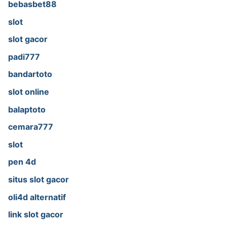
bebasbet88
slot
slot gacor
padi777
bandartoto
slot online
balaptoto
cemara777
slot
pen 4d
situs slot gacor
oli4d alternatif
link slot gacor