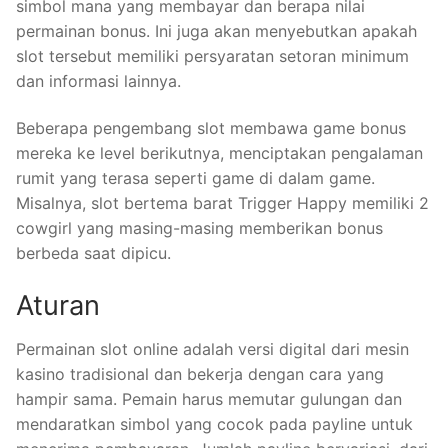
simbol mana yang membayar dan berapa nilai
permainan bonus. Ini juga akan menyebutkan apakah
slot tersebut memiliki persyaratan setoran minimum
dan informasi lainnya.
Beberapa pengembang slot membawa game bonus
mereka ke level berikutnya, menciptakan pengalaman
rumit yang terasa seperti game di dalam game.
Misalnya, slot bertema barat Trigger Happy memiliki 2
cowgirl yang masing-masing memberikan bonus
berbeda saat dipicu.
Aturan
Permainan slot online adalah versi digital dari mesin
kasino tradisional dan bekerja dengan cara yang
hampir sama. Pemain harus memutar gulungan dan
mendaratkan simbol yang cocok pada payline untuk