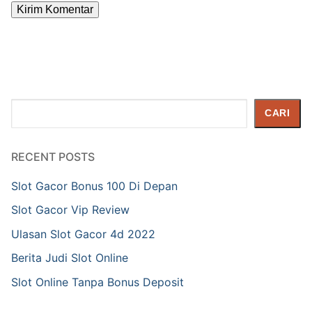
Cari
CARI
RECENT POSTS
Slot Gacor Bonus 100 Di Depan
Slot Gacor Vip Review
Ulasan Slot Gacor 4d 2022
Berita Judi Slot Online
Slot Online Tanpa Bonus Deposit