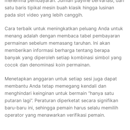
menerima pembayaran. Jumlah payline bervariasi, dari
satu baris tipikal mesin buah klasik hingga lusinan
pada slot video yang lebih canggih.
Cara terbaik untuk meningkatkan peluang Anda untuk
menang adalah dengan membaca tabel pembayaran
permainan sebelum memasang taruhan. Ini akan
memberikan informasi berharga tentang berapa
banyak yang diperoleh setiap kombinasi simbol yang
cocok dan denominasi koin permainan.
Menetapkan anggaran untuk setiap sesi juga dapat
membantu Anda tetap memegang kendali dan
menghindari keinginan untuk bermain “hanya satu
putaran lagi”. Peraturan diperketat secara signifikan
baru-baru ini, sehingga pemain harus selalu memilih
operator yang menawarkan verifikasi pemain.