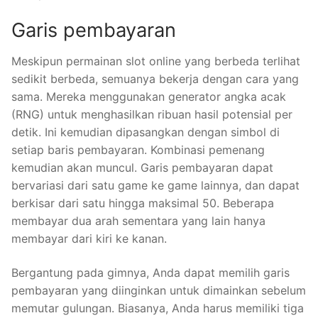
Garis pembayaran
Meskipun permainan slot online yang berbeda terlihat
sedikit berbeda, semuanya bekerja dengan cara yang
sama. Mereka menggunakan generator angka acak
(RNG) untuk menghasilkan ribuan hasil potensial per
detik. Ini kemudian dipasangkan dengan simbol di
setiap baris pembayaran. Kombinasi pemenang
kemudian akan muncul. Garis pembayaran dapat
bervariasi dari satu game ke game lainnya, dan dapat
berkisar dari satu hingga maksimal 50. Beberapa
membayar dua arah sementara yang lain hanya
membayar dari kiri ke kanan.
Bergantung pada gimnya, Anda dapat memilih garis
pembayaran yang diinginkan untuk dimainkan sebelum
memutar gulungan. Biasanya, Anda harus memiliki tiga