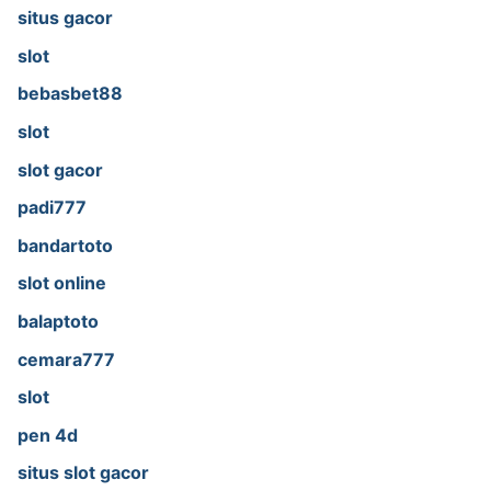
situs gacor
slot
bebasbet88
slot
slot gacor
padi777
bandartoto
slot online
balaptoto
cemara777
slot
pen 4d
situs slot gacor