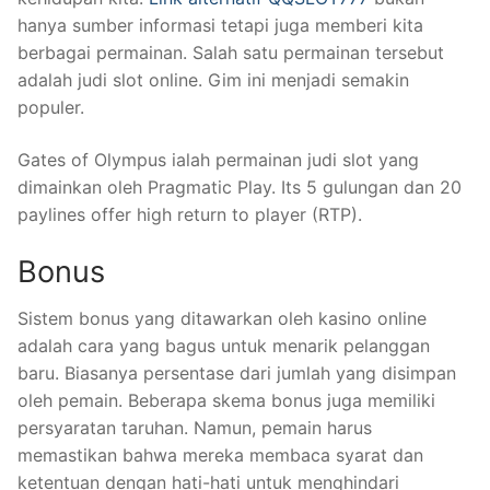
hanya sumber informasi tetapi juga memberi kita
berbagai permainan. Salah satu permainan tersebut
adalah judi slot online. Gim ini menjadi semakin
populer.
Gates of Olympus ialah permainan judi slot yang
dimainkan oleh Pragmatic Play. Its 5 gulungan dan 20
paylines offer high return to player (RTP).
Bonus
Sistem bonus yang ditawarkan oleh kasino online
adalah cara yang bagus untuk menarik pelanggan
baru. Biasanya persentase dari jumlah yang disimpan
oleh pemain. Beberapa skema bonus juga memiliki
persyaratan taruhan. Namun, pemain harus
memastikan bahwa mereka membaca syarat dan
ketentuan dengan hati-hati untuk menghindari