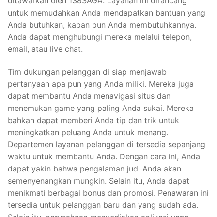
ditawarkan oleh 138SAGA. Layanan ini dirancang
untuk memudahkan Anda mendapatkan bantuan yang
Anda butuhkan, kapan pun Anda membutuhkannya.
Anda dapat menghubungi mereka melalui telepon,
email, atau live chat.
Tim dukungan pelanggan di siap menjawab
pertanyaan apa pun yang Anda miliki. Mereka juga
dapat membantu Anda menavigasi situs dan
menemukan game yang paling Anda sukai. Mereka
bahkan dapat memberi Anda tip dan trik untuk
meningkatkan peluang Anda untuk menang.
Departemen layanan pelanggan di tersedia sepanjang
waktu untuk membantu Anda. Dengan cara ini, Anda
dapat yakin bahwa pengalaman judi Anda akan
semenyenangkan mungkin. Selain itu, Anda dapat
menikmati berbagai bonus dan promosi. Penawaran ini
tersedia untuk pelanggan baru dan yang sudah ada.