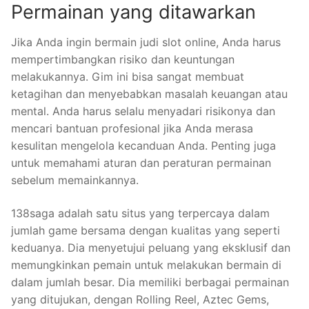
Permainan yang ditawarkan
Jika Anda ingin bermain judi slot online, Anda harus
mempertimbangkan risiko dan keuntungan
melakukannya. Gim ini bisa sangat membuat
ketagihan dan menyebabkan masalah keuangan atau
mental. Anda harus selalu menyadari risikonya dan
mencari bantuan profesional jika Anda merasa
kesulitan mengelola kecanduan Anda. Penting juga
untuk memahami aturan dan peraturan permainan
sebelum memainkannya.
138saga adalah satu situs yang terpercaya dalam
jumlah game bersama dengan kualitas yang seperti
keduanya. Dia menyetujui peluang yang eksklusif dan
memungkinkan pemain untuk melakukan bermain di
dalam jumlah besar. Dia memiliki berbagai permainan
yang ditujukan, dengan Rolling Reel, Aztec Gems,