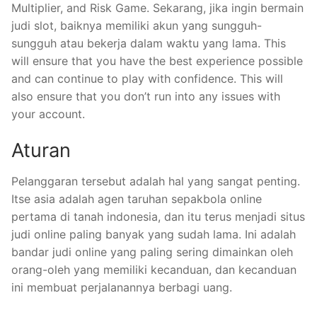
Multiplier, and Risk Game. Sekarang, jika ingin bermain
judi slot, baiknya memiliki akun yang sungguh-
sungguh atau bekerja dalam waktu yang lama. This
will ensure that you have the best experience possible
and can continue to play with confidence. This will
also ensure that you don’t run into any issues with
your account.
Aturan
Pelanggaran tersebut adalah hal yang sangat penting.
Itse asia adalah agen taruhan sepakbola online
pertama di tanah indonesia, dan itu terus menjadi situs
judi online paling banyak yang sudah lama. Ini adalah
bandar judi online yang paling sering dimainkan oleh
orang-oleh yang memiliki kecanduan, dan kecanduan
ini membuat perjalanannya berbagi uang.