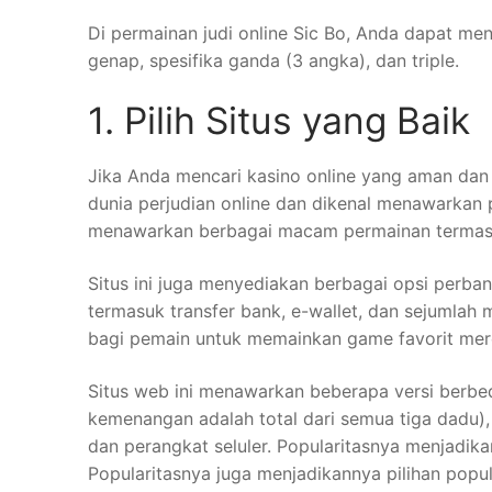
Di permainan judi online Sic Bo, Anda dapat men
genap, spesifika ganda (3 angka), dan triple.
1. Pilih Situs yang Baik
Jika Anda mencari kasino online yang aman dan 
dunia perjudian online dan dikenal menawarkan p
menawarkan berbagai macam permainan termasuk
Situs ini juga menyediakan berbagai opsi perb
termasuk transfer bank, e-wallet, dan sejumlah
bagi pemain untuk memainkan game favorit mer
Situs web ini menawarkan beberapa versi berbeda
kemenangan adalah total dari semua tiga dadu), g
dan perangkat seluler. Popularitasnya menjadika
Popularitasnya juga menjadikannya pilihan popul