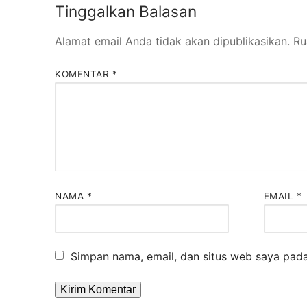
Tinggalkan Balasan
Alamat email Anda tidak akan dipublikasikan.
Ru
KOMENTAR
*
NAMA
*
EMAIL
*
Simpan nama, email, dan situs web saya pada