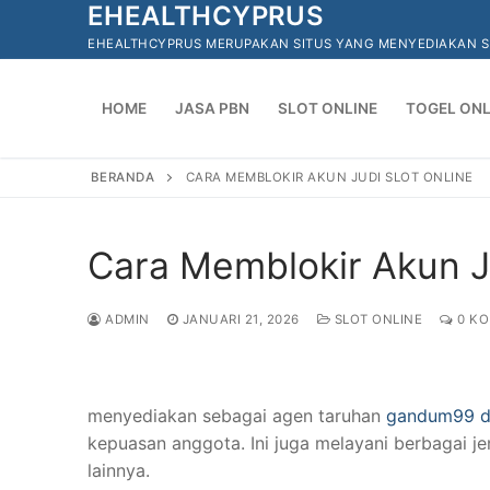
EHEALTHCYPRUS
Lompat
ke
EHEALTHCYPRUS MERUPAKAN SITUS YANG MENYEDIAKAN SUA
konten
HOME
JASA PBN
SLOT ONLINE
TOGEL ONL
BERANDA
CARA MEMBLOKIR AKUN JUDI SLOT ONLINE
Cara Memblokir Akun Ju
ADMIN
JANUARI 21, 2026
SLOT ONLINE
0 KO
menyediakan sebagai agen taruhan
gandum99 d
kepuasan anggota. Ini juga melayani berbagai je
lainnya.