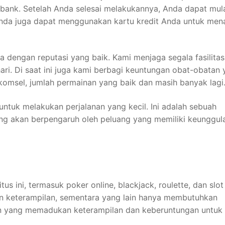
 bank. Setelah Anda selesai melakukannya, Anda dapat mul
da juga dapat menggunakan kartu kredit Anda untuk mena
a dengan reputasi yang baik. Kami menjaga segala fasilitas
ri. Di saat ini juga kami berbagi keuntungan obat-obatan
elkomsel, jumlah permainan yang baik dan masih banyak lagi
t untuk melakukan perjalanan yang kecil. Ini adalah sebuah
ng akan berpengaruh oleh peluang yang memiliki keunggul
s ini, termasuk poker online, blackjack, roulette, dan slot
n keterampilan, sementara yang lain hanya membutuhkan
n yang memadukan keterampilan dan keberuntungan untuk