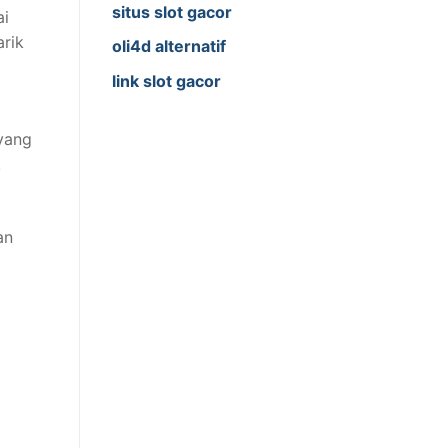
situs slot gacor
ai
rik
oli4d alternatif
link slot gacor
 yang
.
an