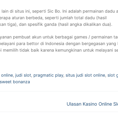
n di situs ini, seperti Sic Bo. Ini adalah permainan dadu a
apa aturan berbeda, seperti jumlah total dadu (hasil
n tiga), dan spesifik ganda (hasil angka dikalikan dua).
ayanan pembuat akun untuk berbagai games / permainan ta
 melayani para bettor di Indonesia dengan bergegasan yang 
pi memilih tidak baik karena kemungkinan untuk melayani s
 online
,
judi slot
,
pragmatic play
,
situs judi slot online
,
slot 
sweet bonanza
Next
Ulasan Kasino Online Sl
post: