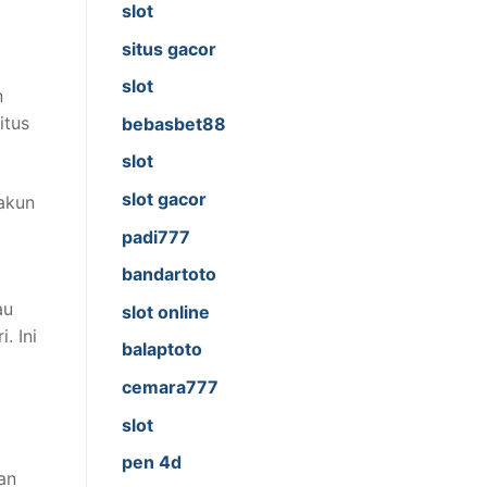
slot
situs gacor
slot
n
itus
bebasbet88
slot
slot gacor
 akun
padi777
bandartoto
au
slot online
. Ini
balaptoto
cemara777
slot
pen 4d
an