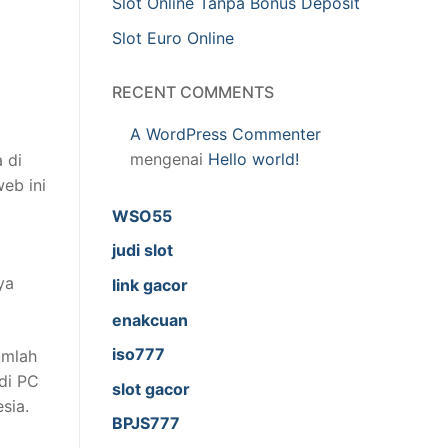
Slot Online Tanpa Bonus Deposit
Slot Euro Online
RECENT COMMENTS
A WordPress Commenter
mengenai
Hello world!
 di
eb ini
WSO55
judi slot
ya
link gacor
enakcuan
iso777
umlah
 di PC
slot gacor
sia.
BPJS777