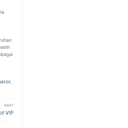
la
ruhan
lebih
ebagai
gacor
,
NEXT
ot VIP