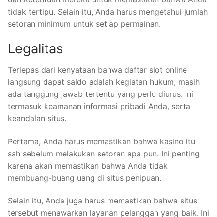
tidak tertipu. Selain itu, Anda harus mengetahui jumlah
setoran minimum untuk setiap permainan.
Legalitas
Terlepas dari kenyataan bahwa daftar slot online
langsung dapat saldo adalah kegiatan hukum, masih
ada tanggung jawab tertentu yang perlu diurus. Ini
termasuk keamanan informasi pribadi Anda, serta
keandalan situs.
Pertama, Anda harus memastikan bahwa kasino itu
sah sebelum melakukan setoran apa pun. Ini penting
karena akan memastikan bahwa Anda tidak
membuang-buang uang di situs penipuan.
Selain itu, Anda juga harus memastikan bahwa situs
tersebut menawarkan layanan pelanggan yang baik. Ini