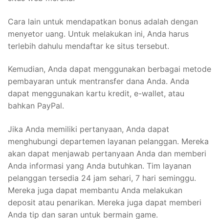
Cara lain untuk mendapatkan bonus adalah dengan
menyetor uang. Untuk melakukan ini, Anda harus
terlebih dahulu mendaftar ke situs tersebut.
Kemudian, Anda dapat menggunakan berbagai metode
pembayaran untuk mentransfer dana Anda. Anda
dapat menggunakan kartu kredit, e-wallet, atau
bahkan PayPal.
Jika Anda memiliki pertanyaan, Anda dapat
menghubungi departemen layanan pelanggan. Mereka
akan dapat menjawab pertanyaan Anda dan memberi
Anda informasi yang Anda butuhkan. Tim layanan
pelanggan tersedia 24 jam sehari, 7 hari seminggu.
Mereka juga dapat membantu Anda melakukan
deposit atau penarikan. Mereka juga dapat memberi
Anda tip dan saran untuk bermain game.