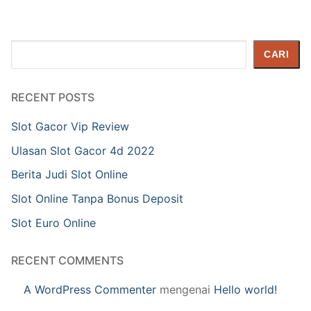
Cari
CARI
RECENT POSTS
Slot Gacor Vip Review
Ulasan Slot Gacor 4d 2022
Berita Judi Slot Online
Slot Online Tanpa Bonus Deposit
Slot Euro Online
RECENT COMMENTS
A WordPress Commenter
mengenai
Hello world!