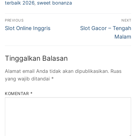
terbaik 2026
,
sweet bonanza
Navigasi
PREVIOUS
NEXT
pos
Previous
Next
Slot Online Inggris
Slot Gacor – Tengah
post:
post:
Malam
Tinggalkan Balasan
Alamat email Anda tidak akan dipublikasikan.
Ruas
yang wajib ditandai
*
KOMENTAR
*