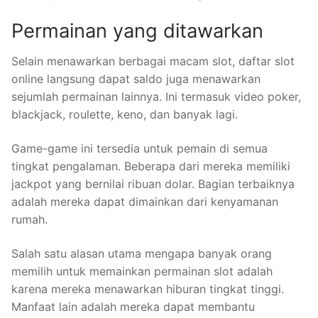
Permainan yang ditawarkan
Selain menawarkan berbagai macam slot, daftar slot
online langsung dapat saldo juga menawarkan
sejumlah permainan lainnya. Ini termasuk video poker,
blackjack, roulette, keno, dan banyak lagi.
Game-game ini tersedia untuk pemain di semua
tingkat pengalaman. Beberapa dari mereka memiliki
jackpot yang bernilai ribuan dolar. Bagian terbaiknya
adalah mereka dapat dimainkan dari kenyamanan
rumah.
Salah satu alasan utama mengapa banyak orang
memilih untuk memainkan permainan slot adalah
karena mereka menawarkan hiburan tingkat tinggi.
Manfaat lain adalah mereka dapat membantu