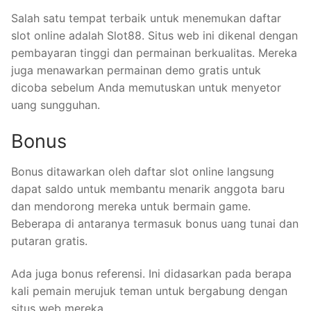
Salah satu tempat terbaik untuk menemukan daftar
slot online adalah Slot88. Situs web ini dikenal dengan
pembayaran tinggi dan permainan berkualitas. Mereka
juga menawarkan permainan demo gratis untuk
dicoba sebelum Anda memutuskan untuk menyetor
uang sungguhan.
Bonus
Bonus ditawarkan oleh daftar slot online langsung
dapat saldo untuk membantu menarik anggota baru
dan mendorong mereka untuk bermain game.
Beberapa di antaranya termasuk bonus uang tunai dan
putaran gratis.
Ada juga bonus referensi. Ini didasarkan pada berapa
kali pemain merujuk teman untuk bergabung dengan
situs web mereka.