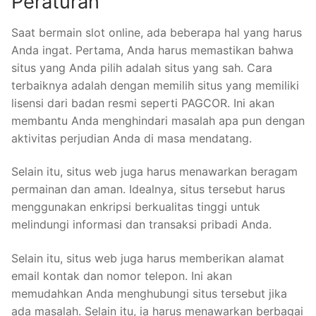
Peraturan
Saat bermain slot online, ada beberapa hal yang harus
Anda ingat. Pertama, Anda harus memastikan bahwa
situs yang Anda pilih adalah situs yang sah. Cara
terbaiknya adalah dengan memilih situs yang memiliki
lisensi dari badan resmi seperti PAGCOR. Ini akan
membantu Anda menghindari masalah apa pun dengan
aktivitas perjudian Anda di masa mendatang.
Selain itu, situs web juga harus menawarkan beragam
permainan dan aman. Idealnya, situs tersebut harus
menggunakan enkripsi berkualitas tinggi untuk
melindungi informasi dan transaksi pribadi Anda.
Selain itu, situs web juga harus memberikan alamat
email kontak dan nomor telepon. Ini akan
memudahkan Anda menghubungi situs tersebut jika
ada masalah. Selain itu, ia harus menawarkan berbagai