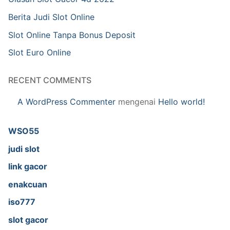
Berita Judi Slot Online
Slot Online Tanpa Bonus Deposit
Slot Euro Online
RECENT COMMENTS
A WordPress Commenter
mengenai
Hello world!
WSO55
judi slot
link gacor
enakcuan
iso777
slot gacor