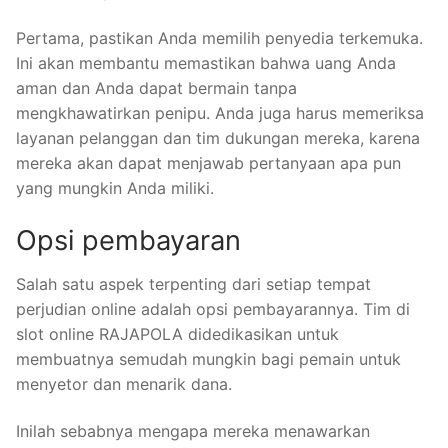
Pertama, pastikan Anda memilih penyedia terkemuka.
Ini akan membantu memastikan bahwa uang Anda
aman dan Anda dapat bermain tanpa
mengkhawatirkan penipu. Anda juga harus memeriksa
layanan pelanggan dan tim dukungan mereka, karena
mereka akan dapat menjawab pertanyaan apa pun
yang mungkin Anda miliki.
Opsi pembayaran
Salah satu aspek terpenting dari setiap tempat
perjudian online adalah opsi pembayarannya. Tim di
slot online RAJAPOLA didedikasikan untuk
membuatnya semudah mungkin bagi pemain untuk
menyetor dan menarik dana.
Inilah sebabnya mengapa mereka menawarkan