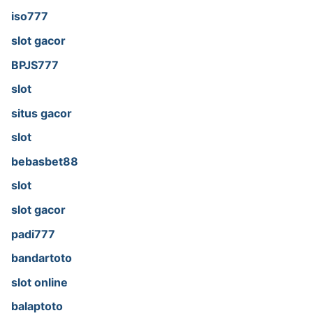
iso777
slot gacor
BPJS777
slot
situs gacor
slot
bebasbet88
slot
slot gacor
padi777
bandartoto
slot online
balaptoto