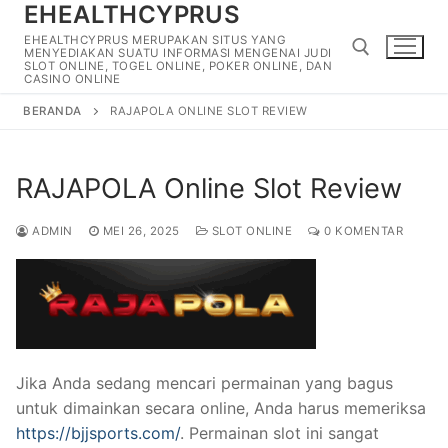
EHEALTHCYPRUS
Lompat
ke
EHEALTHCYPRUS MERUPAKAN SITUS YANG
MENYEDIAKAN SUATU INFORMASI MENGENAI JUDI
konten
SLOT ONLINE, TOGEL ONLINE, POKER ONLINE, DAN
CASINO ONLINE
BERANDA
RAJAPOLA ONLINE SLOT REVIEW
Cari:
RAJAPOLA Online Slot Review
ADMIN
MEI 26, 2025
SLOT ONLINE
0 KOMENTAR
Jika Anda sedang mencari permainan yang bagus
untuk dimainkan secara online, Anda harus memeriksa
https://bjjsports.com/
. Permainan slot ini sangat