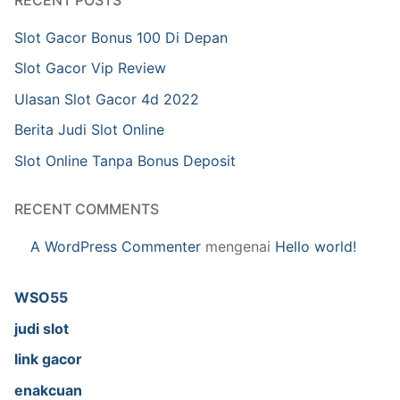
Slot Gacor Bonus 100 Di Depan
Slot Gacor Vip Review
Ulasan Slot Gacor 4d 2022
Berita Judi Slot Online
Slot Online Tanpa Bonus Deposit
RECENT COMMENTS
A WordPress Commenter
mengenai
Hello world!
WSO55
judi slot
link gacor
enakcuan