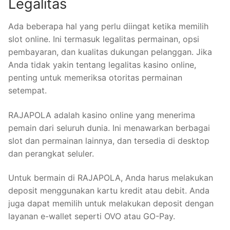
Legalitas
Ada beberapa hal yang perlu diingat ketika memilih
slot online. Ini termasuk legalitas permainan, opsi
pembayaran, dan kualitas dukungan pelanggan. Jika
Anda tidak yakin tentang legalitas kasino online,
penting untuk memeriksa otoritas permainan
setempat.
RAJAPOLA adalah kasino online yang menerima
pemain dari seluruh dunia. Ini menawarkan berbagai
slot dan permainan lainnya, dan tersedia di desktop
dan perangkat seluler.
Untuk bermain di RAJAPOLA, Anda harus melakukan
deposit menggunakan kartu kredit atau debit. Anda
juga dapat memilih untuk melakukan deposit dengan
layanan e-wallet seperti OVO atau GO-Pay.