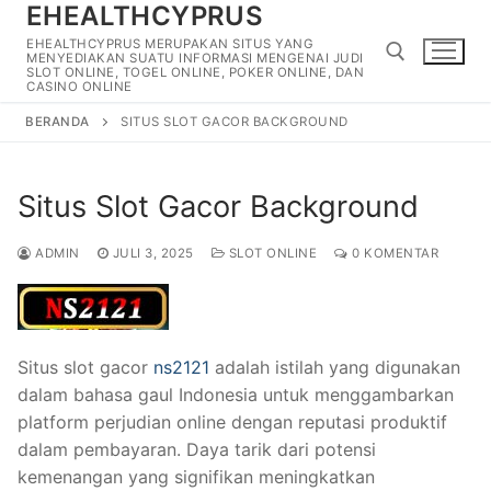
EHEALTHCYPRUS
Lompat
ke
EHEALTHCYPRUS MERUPAKAN SITUS YANG
MENYEDIAKAN SUATU INFORMASI MENGENAI JUDI
konten
SLOT ONLINE, TOGEL ONLINE, POKER ONLINE, DAN
CASINO ONLINE
BERANDA
SITUS SLOT GACOR BACKGROUND
Cari:
Situs Slot Gacor Background
ADMIN
JULI 3, 2025
SLOT ONLINE
0 KOMENTAR
Situs slot gacor
ns2121
adalah istilah yang digunakan
dalam bahasa gaul Indonesia untuk menggambarkan
platform perjudian online dengan reputasi produktif
dalam pembayaran. Daya tarik dari potensi
kemenangan yang signifikan meningkatkan