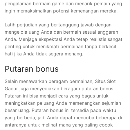
pengalaman bermain game dan menarik pemain yang
ingin memaksimalkan potensi kemenangan mereka.
Latih perjudian yang bertanggung jawab dengan
mengelola uang Anda dan bermain sesuai anggaran
Anda. Menjaga ekspektasi Anda tetap realistis sangat
penting untuk menikmati permainan tanpa berkecil
hati jika Anda tidak segera menang.
Putaran bonus
Selain menawarkan beragam permainan, Situs Slot
Gacor juga menyediakan beragam putaran bonus.
Putaran ini bisa menjadi cara yang bagus untuk
meningkatkan peluang Anda memenangkan sejumlah
besar uang. Putaran bonus ini tersedia pada waktu
yang berbeda, jadi Anda dapat mencoba beberapa di
antaranya untuk melihat mana yang paling cocok