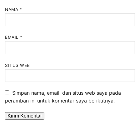
NAMA
*
EMAIL
*
SITUS WEB
Simpan nama, email, dan situs web saya pada
peramban ini untuk komentar saya berikutnya.