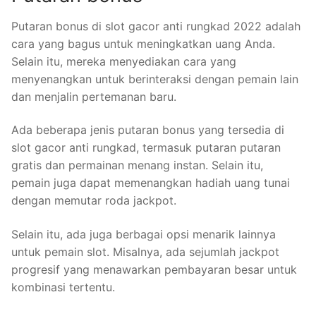
Putaran bonus di slot gacor anti rungkad 2022 adalah
cara yang bagus untuk meningkatkan uang Anda.
Selain itu, mereka menyediakan cara yang
menyenangkan untuk berinteraksi dengan pemain lain
dan menjalin pertemanan baru.
Ada beberapa jenis putaran bonus yang tersedia di
slot gacor anti rungkad, termasuk putaran putaran
gratis dan permainan menang instan. Selain itu,
pemain juga dapat memenangkan hadiah uang tunai
dengan memutar roda jackpot.
Selain itu, ada juga berbagai opsi menarik lainnya
untuk pemain slot. Misalnya, ada sejumlah jackpot
progresif yang menawarkan pembayaran besar untuk
kombinasi tertentu.