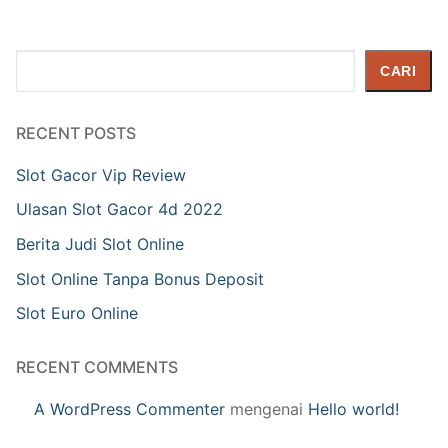
Cari
CARI
RECENT POSTS
Slot Gacor Vip Review
Ulasan Slot Gacor 4d 2022
Berita Judi Slot Online
Slot Online Tanpa Bonus Deposit
Slot Euro Online
RECENT COMMENTS
A WordPress Commenter
mengenai
Hello world!