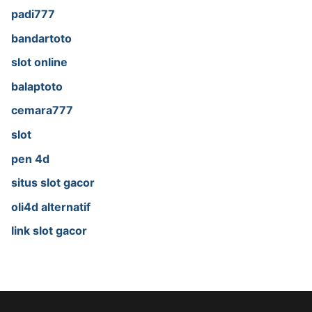
padi777
bandartoto
slot online
balaptoto
cemara777
slot
pen 4d
situs slot gacor
oli4d alternatif
link slot gacor