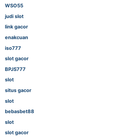
WSO55
judi slot
link gacor
enakcuan
iso777
slot gacor
BPJS777
slot
situs gacor
slot
bebasbet88
slot
slot gacor