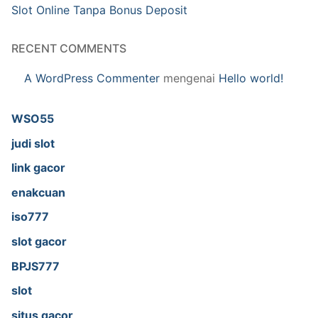
Slot Online Tanpa Bonus Deposit
RECENT COMMENTS
A WordPress Commenter
mengenai
Hello world!
WSO55
judi slot
link gacor
enakcuan
iso777
slot gacor
BPJS777
slot
situs gacor