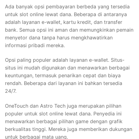
Ada banyak opsi pembayaran berbeda yang tersedia
untuk slot online lewat dana. Beberapa di antaranya
adalah layanan e-wallet, kartu kredit, dan transfer
bank. Semua opsi ini aman dan memungkinkan pemain
menyetor dana tanpa harus mengkhawatirkan
informasi pribadi mereka.
Opsi paling populer adalah layanan e-wallet. Situs-
situs ini mudah digunakan dan menawarkan berbagai
keuntungan, termasuk penarikan cepat dan biaya
rendah. Beberapa dari layanan ini bahkan tersedia
24/7.
OneTouch dan Astro Tech juga merupakan pilihan
populer untuk slot online lewat dana. Penyedia ini
menawarkan berbagai pilihan game dengan grafik
berkualitas tinggi. Mereka juga memberikan dukungan
untuk berbagai mata uang.