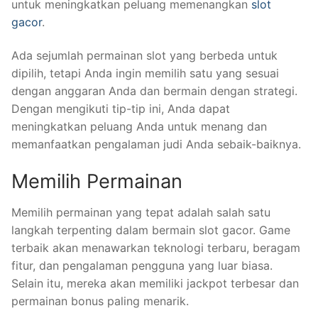
untuk meningkatkan peluang memenangkan
slot
gacor
.
Ada sejumlah permainan slot yang berbeda untuk
dipilih, tetapi Anda ingin memilih satu yang sesuai
dengan anggaran Anda dan bermain dengan strategi.
Dengan mengikuti tip-tip ini, Anda dapat
meningkatkan peluang Anda untuk menang dan
memanfaatkan pengalaman judi Anda sebaik-baiknya.
Memilih Permainan
Memilih permainan yang tepat adalah salah satu
langkah terpenting dalam bermain slot gacor. Game
terbaik akan menawarkan teknologi terbaru, beragam
fitur, dan pengalaman pengguna yang luar biasa.
Selain itu, mereka akan memiliki jackpot terbesar dan
permainan bonus paling menarik.