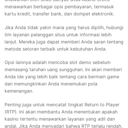
menawarkan berbagai opsi pembayaran, termasuk
kartu kredit, transfer bank, dan dompet elektronik.
Jika Anda tidak yakin mana yang harus dipilih, hubungi
tim layanan pelanggan situs untuk informasi lebih
lanjut. Mereka juga dapat memberi Anda saran tentang
metode setoran terbaik untuk kebutuhan Anda.
Opsi lainnya adalah mencoba slot demo sebelum
memasang taruhan uang sungguhan. Ini akan memberi
Anda ide yang lebih baik tentang cara bermain game
dan memungkinkan Anda menemukan pola
kemenangan.
Penting juga untuk mencatat tingkat Return to Player
(RTP). Ini akan membantu Anda menentukan apakah
kasino tertentu menawarkan layanan yang adil dan
andal. Jika Anda menyadari bahwa RTP terlalu rendah,