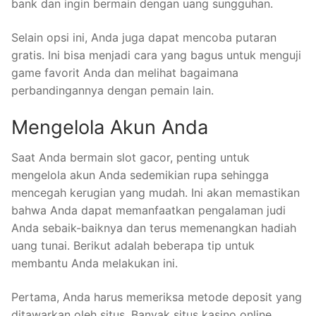
bank dan ingin bermain dengan uang sungguhan.
Selain opsi ini, Anda juga dapat mencoba putaran
gratis. Ini bisa menjadi cara yang bagus untuk menguji
game favorit Anda dan melihat bagaimana
perbandingannya dengan pemain lain.
Mengelola Akun Anda
Saat Anda bermain slot gacor, penting untuk
mengelola akun Anda sedemikian rupa sehingga
mencegah kerugian yang mudah. Ini akan memastikan
bahwa Anda dapat memanfaatkan pengalaman judi
Anda sebaik-baiknya dan terus memenangkan hadiah
uang tunai. Berikut adalah beberapa tip untuk
membantu Anda melakukan ini.
Pertama, Anda harus memeriksa metode deposit yang
ditawarkan oleh situs. Banyak situs kasino online