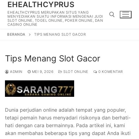
EHEALTHCYPRUS
Lompat
ke
EHEALTHCYPRUS MERUPAKAN SITUS YANG
MENYEDIAKAN SUATU INFORMASI MENGENAI JUDI
konten
SLOT ONLINE, TOGEL ONLINE, POKER ONLINE, DAN
CASINO ONLINE
BERANDA
TIPS MENANG SLOT GACOR
Cari:
Tips Menang Slot Gacor
ADMIN
MEI 9, 2026
SLOT ONLINE
0 KOMENTAR
Dunia perjudian online adalah tempat yang populer,
tetapi pemain harus menyadari risikonya dan berhati-
hati dengan cara bermainnya. Pada artikel ini, kami
akan membahas beberapa tips yang dapat Anda ikuti