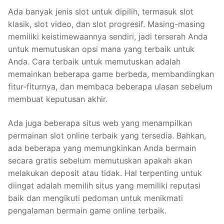
Ada banyak jenis slot untuk dipilih, termasuk slot
klasik, slot video, dan slot progresif. Masing-masing
memiliki keistimewaannya sendiri, jadi terserah Anda
untuk memutuskan opsi mana yang terbaik untuk
Anda. Cara terbaik untuk memutuskan adalah
memainkan beberapa game berbeda, membandingkan
fitur-fiturnya, dan membaca beberapa ulasan sebelum
membuat keputusan akhir.
Ada juga beberapa situs web yang menampilkan
permainan slot online terbaik yang tersedia. Bahkan,
ada beberapa yang memungkinkan Anda bermain
secara gratis sebelum memutuskan apakah akan
melakukan deposit atau tidak. Hal terpenting untuk
diingat adalah memilih situs yang memiliki reputasi
baik dan mengikuti pedoman untuk menikmati
pengalaman bermain game online terbaik.