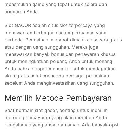
menemukan game yang tepat untuk selera dan
anggaran Anda.
Slot GACOR adalah situs slot terpercaya yang
menawarkan berbagai macam permainan yang
berbeda. Permainan ini dapat dimainkan secara gratis
atau dengan uang sungguhan. Mereka juga
menawarkan banyak bonus dan penawaran khusus
untuk meningkatkan peluang Anda untuk menang.
Anda bahkan dapat mendaftar untuk mendapatkan
akun gratis untuk mencoba berbagai permainan
sebelum Anda menginvestasikan uang sungguhan.
Memilih Metode Pembayaran
Saat bermain slot gacor, penting untuk memilih
metode pembayaran yang akan memberi Anda
pengalaman yang andal dan aman. Ada banyak opsi