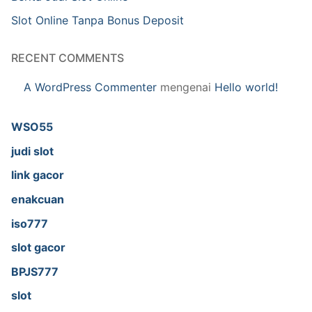
Slot Online Tanpa Bonus Deposit
RECENT COMMENTS
A WordPress Commenter
mengenai
Hello world!
WSO55
judi slot
link gacor
enakcuan
iso777
slot gacor
BPJS777
slot