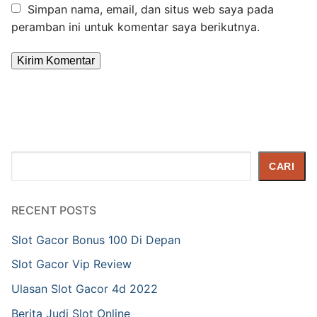
Simpan nama, email, dan situs web saya pada
peramban ini untuk komentar saya berikutnya.
Cari
CARI
RECENT POSTS
Slot Gacor Bonus 100 Di Depan
Slot Gacor Vip Review
Ulasan Slot Gacor 4d 2022
Berita Judi Slot Online