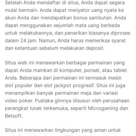
Setelah Anda mendaftar di situs, Anda dapat segera
mulai bermain. Anda dapat menyetor uang nyata ke
akun Anda dan mendapatkan bonus sambutan. Anda
dapat menggunakan sejumlah mata uang berbeda
untuk melakukannya, dan penarikan biasanya diproses
dalam 24 jam. Namun, Anda harus memeriksa syarat
dan ketentuan sebelum melakukan deposit.
Situs web ini menawarkan berbagai permainan yang
dapat Anda mainkan di komputer, ponsel, atau tablet
Anda. Beberapa dari permainan ini termasuk mesin
slot populer dan slot jackpot progresif. Situs ini juga
menampilkan banyak permainan meja dan variasi
video poker. Pustaka gimnya disusun oleh perusahaan
perangkat lunak terkemuka, seperti Microgaming dan
Betsoft.
Situs ini menawarkan lingkungan yang aman untuk