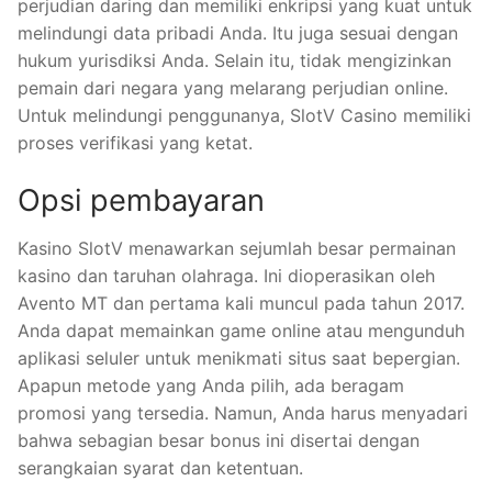
perjudian daring dan memiliki enkripsi yang kuat untuk
melindungi data pribadi Anda. Itu juga sesuai dengan
hukum yurisdiksi Anda. Selain itu, tidak mengizinkan
pemain dari negara yang melarang perjudian online.
Untuk melindungi penggunanya, SlotV Casino memiliki
proses verifikasi yang ketat.
Opsi pembayaran
Kasino SlotV menawarkan sejumlah besar permainan
kasino dan taruhan olahraga. Ini dioperasikan oleh
Avento MT dan pertama kali muncul pada tahun 2017.
Anda dapat memainkan game online atau mengunduh
aplikasi seluler untuk menikmati situs saat bepergian.
Apapun metode yang Anda pilih, ada beragam
promosi yang tersedia. Namun, Anda harus menyadari
bahwa sebagian besar bonus ini disertai dengan
serangkaian syarat dan ketentuan.