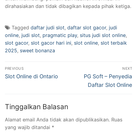
dirahasiakan dan tidak dibagikan kepada pihak ketiga.
Tagged
daftar judi slot
,
daftar slot gacor
,
judi
online
,
judi slot
,
pragmatic play
,
situs judi slot online
,
slot gacor
,
slot gacor hari ini
,
slot online
,
slot terbaik
2025
,
sweet bonanza
Navigasi
PREVIOUS
NEXT
pos
Previous
Next
Slot Online di Ontario
PG Soft – Penyedia
post:
post:
Daftar Slot Online
Tinggalkan Balasan
Alamat email Anda tidak akan dipublikasikan.
Ruas
yang wajib ditandai
*