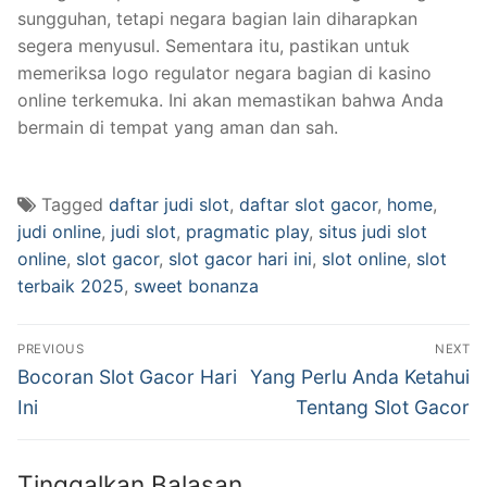
sungguhan, tetapi negara bagian lain diharapkan
segera menyusul. Sementara itu, pastikan untuk
memeriksa logo regulator negara bagian di kasino
online terkemuka. Ini akan memastikan bahwa Anda
bermain di tempat yang aman dan sah.
Tagged
daftar judi slot
,
daftar slot gacor
,
home
,
judi online
,
judi slot
,
pragmatic play
,
situs judi slot
online
,
slot gacor
,
slot gacor hari ini
,
slot online
,
slot
terbaik 2025
,
sweet bonanza
Navigasi
PREVIOUS
NEXT
pos
Previous
Next
Bocoran Slot Gacor Hari
Yang Perlu Anda Ketahui
post:
post:
Ini
Tentang Slot Gacor
Tinggalkan Balasan