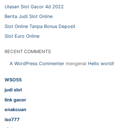
Ulasan Slot Gacor 4d 2022
Berita Judi Slot Online
Slot Online Tanpa Bonus Deposit
Slot Euro Online
RECENT COMMENTS
A WordPress Commenter
mengenai
Hello world!
WSO55
judi slot
link gacor
enakcuan
iso777