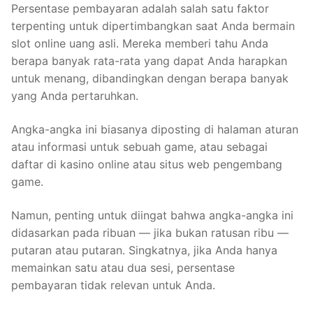
Persentase pembayaran adalah salah satu faktor
terpenting untuk dipertimbangkan saat Anda bermain
slot online uang asli. Mereka memberi tahu Anda
berapa banyak rata-rata yang dapat Anda harapkan
untuk menang, dibandingkan dengan berapa banyak
yang Anda pertaruhkan.
Angka-angka ini biasanya diposting di halaman aturan
atau informasi untuk sebuah game, atau sebagai
daftar di kasino online atau situs web pengembang
game.
Namun, penting untuk diingat bahwa angka-angka ini
didasarkan pada ribuan — jika bukan ratusan ribu —
putaran atau putaran. Singkatnya, jika Anda hanya
memainkan satu atau dua sesi, persentase
pembayaran tidak relevan untuk Anda.