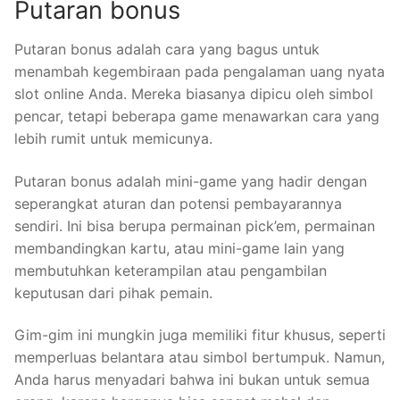
Putaran bonus
Putaran bonus adalah cara yang bagus untuk
menambah kegembiraan pada pengalaman uang nyata
slot online Anda. Mereka biasanya dipicu oleh simbol
pencar, tetapi beberapa game menawarkan cara yang
lebih rumit untuk memicunya.
Putaran bonus adalah mini-game yang hadir dengan
seperangkat aturan dan potensi pembayarannya
sendiri. Ini bisa berupa permainan pick’em, permainan
membandingkan kartu, atau mini-game lain yang
membutuhkan keterampilan atau pengambilan
keputusan dari pihak pemain.
Gim-gim ini mungkin juga memiliki fitur khusus, seperti
memperluas belantara atau simbol bertumpuk. Namun,
Anda harus menyadari bahwa ini bukan untuk semua