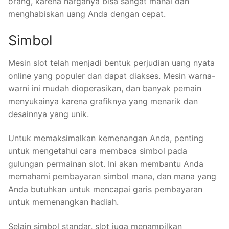
orang, karena harganya bisa sangat mahal dan
menghabiskan uang Anda dengan cepat.
Simbol
Mesin slot telah menjadi bentuk perjudian uang nyata
online yang populer dan dapat diakses. Mesin warna-
warni ini mudah dioperasikan, dan banyak pemain
menyukainya karena grafiknya yang menarik dan
desainnya yang unik.
Untuk memaksimalkan kemenangan Anda, penting
untuk mengetahui cara membaca simbol pada
gulungan permainan slot. Ini akan membantu Anda
memahami pembayaran simbol mana, dan mana yang
Anda butuhkan untuk mencapai garis pembayaran
untuk memenangkan hadiah.
Selain simbol standar, slot juga menampilkan