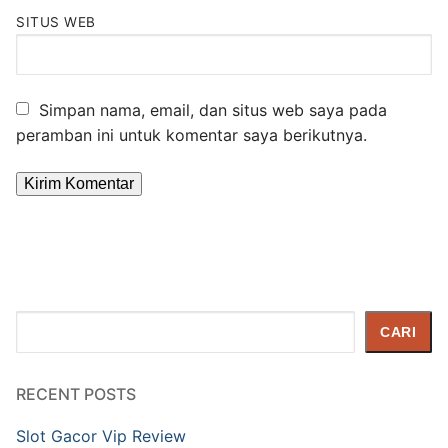
SITUS WEB
Simpan nama, email, dan situs web saya pada
peramban ini untuk komentar saya berikutnya.
Cari
CARI
RECENT POSTS
Slot Gacor Vip Review